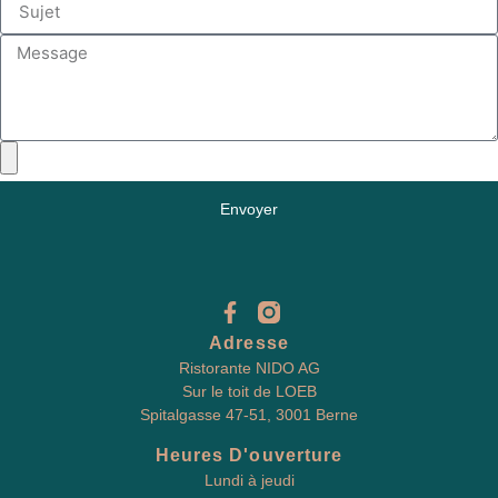
Envoyer
Adresse
Ristorante NIDO AG
Sur le toit de LOEB
Spitalgasse 47-51, 3001 Berne
Heures D'ouverture
Lundi à jeudi